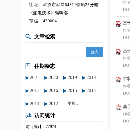
作者
社 址 武汉市武昌64311信箱25分箱
DOI
《船电技术》编辑部
邮 编 430064
基
作者
文章检索
DOI
基
作
DOI
往期杂志
2021
2020
2019
2018
带
作
2017
2016
2015
2014
DOI
2013
2012
更多..
基
作
访问统计
DOI
访问统计：77974