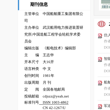
期刊信息
主管单位 中国船舶重工集团有限公
司
主办单位 武汉船用电力推进装置研
究所;中国造船工程学会轮机学术委
仿
员会
作
DOI
编辑出版 《船电技术》编辑部
主 编 王志华
智
开本尺寸 大16开
作
语言种类 中 文
DOI
创刊时间 1981年
船
出版周期 月 刊
作
定 阅 全国各地邮局
DOI
投稿邮箱 cdjszz@yeah.net
标准刊号
ISSN 1003-4862
军
CN 42-1267/U