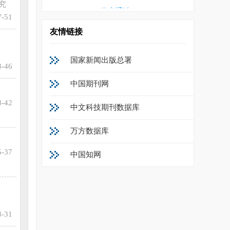
究
CD20***2592
终审通过
-51
CD20***3176
终审通过
友情链接
CD20***3395
终审通过
CD20***7803
终审通过
国家新闻出版总署
-46
CD20***7065
终审通过
中国期刊网
CD20***3975
终审通过
-42
中文科技期刊数据库
CD20***6484
终审通过
万方数据库
-37
中国知网
-31