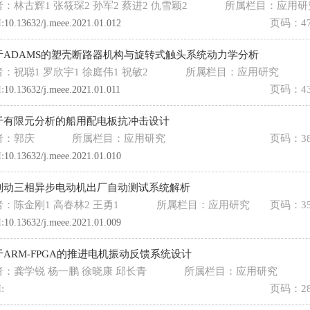
：林古辉1 张筱琛2 孙军2 蔡进2 仇雪颖2
所属栏目：应用研
:
页码：47
10.13632/j.meee.2021.01.012
于ADAMS的塑壳断路器机构与旋转式触头系统动力学分析
：祝聪1 罗欣宇1 徐庭伟1 祝敏2
所属栏目：应用研究
:
页码：43
10.13632/j.meee.2021.01.011
于有限元分析的船用配电板抗冲击设计
者：郭庆
所属栏目：应用研究
页码：38
:
10.13632/j.meee.2021.01.010
制动三相异步电动机出厂自动测试系统解析
者：陈金刚1 高春林2 王勇1
所属栏目：应用研究
页码：35
:
10.13632/j.meee.2021.01.009
于ARM-FPGA的推进电机振动反馈系统设计
者：龚学锐 杨一鹏 徐晓康 邱长青
所属栏目：应用研究
:
页码：28